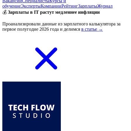
Вакансии
Специалисты
Курсы и
обучение
Эксперты
Компании
Рейтинг
Зарплаты
Журнал
💰
Зарплаты в IT растут медленнее инфляции
Проанализировали данные из зарплатного калькулятора за
первое полугодие 2026 года и делимся
в статье →