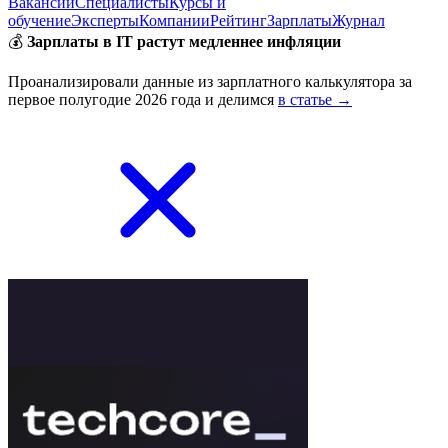
Вакансии
Специалисты
Курсы и
обучение
Эксперты
Компании
Рейтинг
Зарплаты
Журнал
💰
Зарплаты в IT растут медленнее инфляции
Проанализировали данные из зарплатного калькулятора за
первое полугодие 2026 года и делимся
в статье →