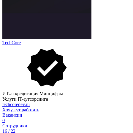
TechCore
ИТ-аккредитация Минцифры
Услуги IT-аутсорсинга
techcoredev.ru
Хочу тут работать
Вакансии
0
Сотрудники
16 / 22