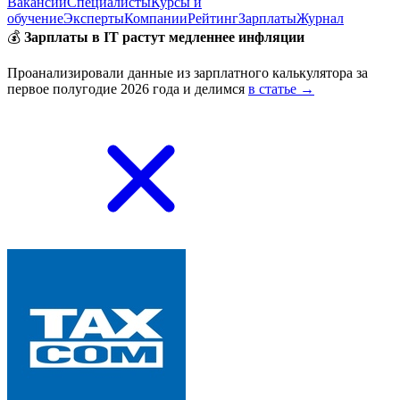
Вакансии
Специалисты
Курсы и
обучение
Эксперты
Компании
Рейтинг
Зарплаты
Журнал
💰
Зарплаты в IT растут медленнее инфляции
Проанализировали данные из зарплатного калькулятора за
первое полугодие 2026 года и делимся
в статье →