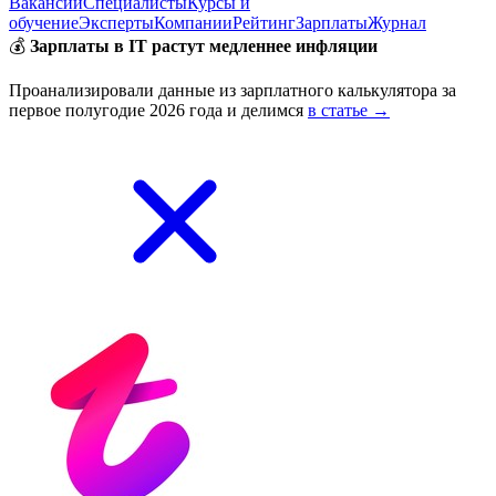
Вакансии
Специалисты
Курсы и
обучение
Эксперты
Компании
Рейтинг
Зарплаты
Журнал
💰
Зарплаты в IT растут медленнее инфляции
Проанализировали данные из зарплатного калькулятора за
первое полугодие 2026 года и делимся
в статье →