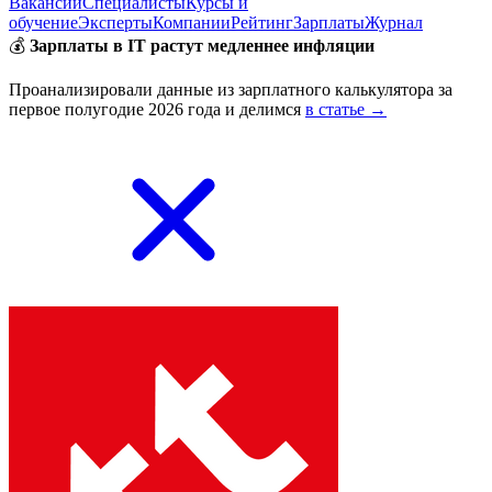
Вакансии
Специалисты
Курсы и
обучение
Эксперты
Компании
Рейтинг
Зарплаты
Журнал
💰
Зарплаты в IT растут медленнее инфляции
Проанализировали данные из зарплатного калькулятора за
первое полугодие 2026 года и делимся
в статье →