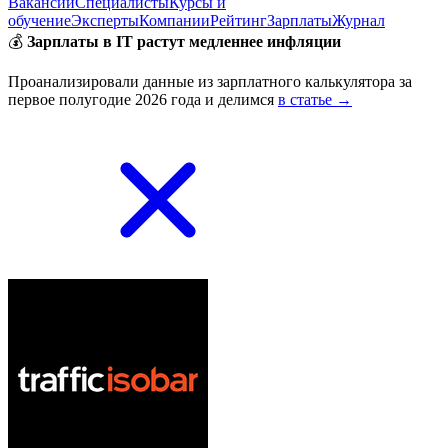
Вакансии
Специалисты
Курсы и
обучение
Эксперты
Компании
Рейтинг
Зарплаты
Журнал
💰
Зарплаты в IT растут медленнее инфляции
Проанализировали данные из зарплатного калькулятора за
первое полугодие 2026 года и делимся
в статье →