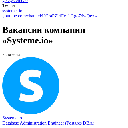
get.systeme.io
Twitter:
systeme_io
youtube.com/channel/UCraPZlriFy_ltGgo7dwQexw
Вакансии компании
«Systeme.io»
7 августа
Systeme.io
Database Administration Engineer (Postgres DBA)