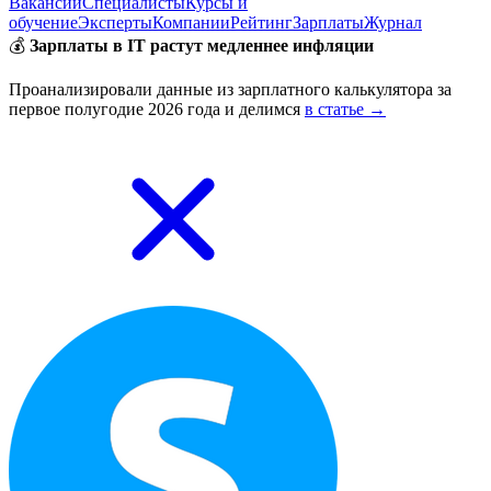
Вакансии
Специалисты
Курсы и
обучение
Эксперты
Компании
Рейтинг
Зарплаты
Журнал
💰
Зарплаты в IT растут медленнее инфляции
Проанализировали данные из зарплатного калькулятора за
первое полугодие 2026 года и делимся
в статье →