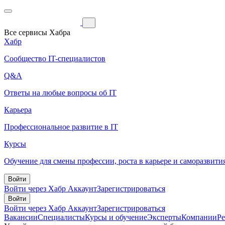
Все сервисы Хабра
Хабр
Сообщество IT-специалистов
Q&A
Ответы на любые вопросы об IT
Карьера
Профессиональное развитие в IT
Курсы
Обучение для смены профессии, роста в карьере и саморазвити
Войти
Войти через Хабр Аккаунт
Зарегистрироваться
Войти
Войти через Хабр Аккаунт
Зарегистрироваться
Вакансии
Специалисты
Курсы и обучение
Эксперты
Компании
Р