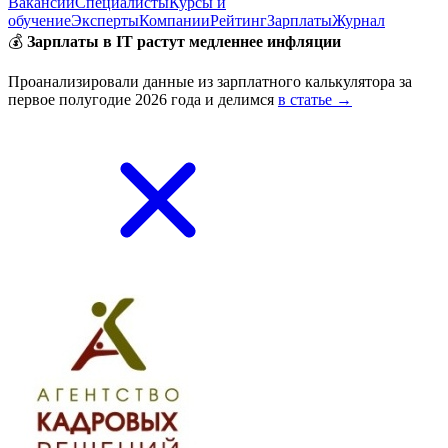
Вакансии
Специалисты
Курсы и
обучение
Эксперты
Компании
Рейтинг
Зарплаты
Журнал
💰
Зарплаты в IT растут медленнее инфляции
Проанализировали данные из зарплатного калькулятора за
первое полугодие 2026 года и делимся
в статье →