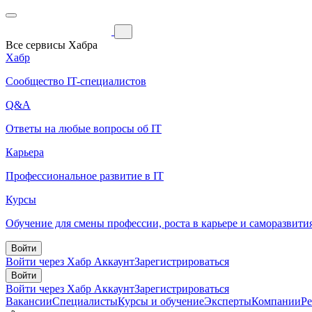
Все сервисы Хабра
Хабр
Сообщество IT-специалистов
Q&A
Ответы на любые вопросы об IT
Карьера
Профессиональное развитие в IT
Курсы
Обучение для смены профессии, роста в карьере и саморазвити
Войти
Войти через Хабр Аккаунт
Зарегистрироваться
Войти
Войти через Хабр Аккаунт
Зарегистрироваться
Вакансии
Специалисты
Курсы и обучение
Эксперты
Компании
Р