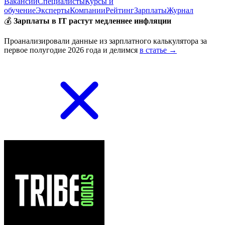
Вакансии
Специалисты
Курсы и
обучение
Эксперты
Компании
Рейтинг
Зарплаты
Журнал
💰
Зарплаты в IT растут медленнее инфляции
Проанализировали данные из зарплатного калькулятора за
первое полугодие 2026 года и делимся
в статье →