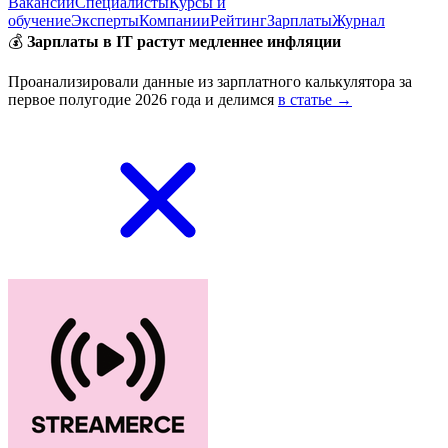
Вакансии
Специалисты
Курсы и
обучение
Эксперты
Компании
Рейтинг
Зарплаты
Журнал
💰
Зарплаты в IT растут медленнее инфляции
Проанализировали данные из зарплатного калькулятора за
первое полугодие 2026 года и делимся
в статье →