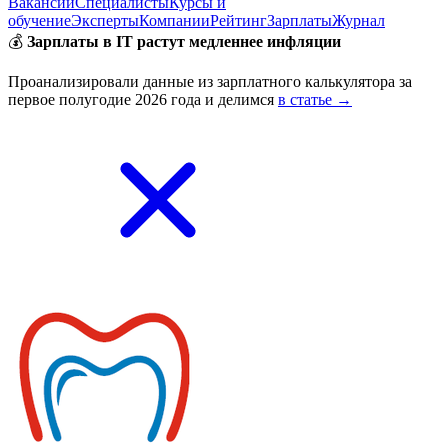
Вакансии
Специалисты
Курсы и
обучение
Эксперты
Компании
Рейтинг
Зарплаты
Журнал
💰
Зарплаты в IT растут медленнее инфляции
Проанализировали данные из зарплатного калькулятора за
первое полугодие 2026 года и делимся
в статье →