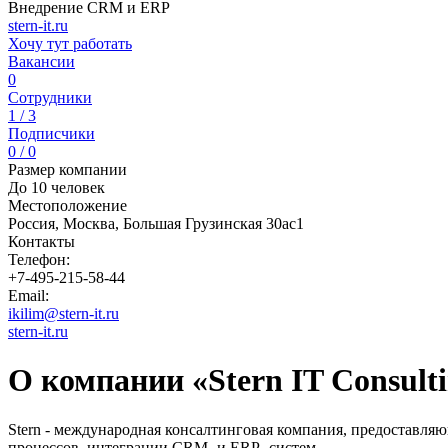
Внедрение CRM и ERP
stern-it.ru
Хочу тут работать
Вакансии
0
Сотрудники
1 / 3
Подписчики
0 / 0
Размер компании
До 10 человек
Местоположение
Россия, Москва, Большая Грузинская 30ас1
Контакты
Телефон:
+7-495-215-58-44
Email:
ikilim@stern-it.ru
stern-it.ru
О компании «Stern IT Consult
Stern - международная консалтинговая компания, предоставляю
процессов, интеграции CRM- и ERP- систем.