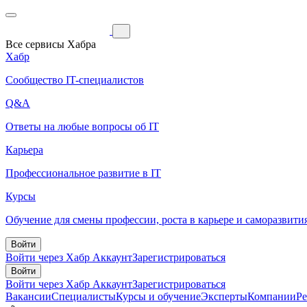
Все сервисы Хабра
Хабр
Сообщество IT-специалистов
Q&A
Ответы на любые вопросы об IT
Карьера
Профессиональное развитие в IT
Курсы
Обучение для смены профессии, роста в карьере и саморазвити
Войти
Войти через Хабр Аккаунт
Зарегистрироваться
Войти
Войти через Хабр Аккаунт
Зарегистрироваться
Вакансии
Специалисты
Курсы и обучение
Эксперты
Компании
Р