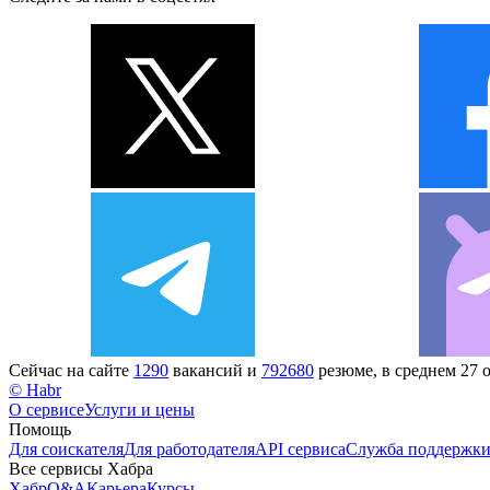
Сейчас на сайте
1290
вакансий и
792680
резюме, в среднем 27 
© Habr
О сервисе
Услуги и цены
Помощь
Для соискателя
Для работодателя
API сервиса
Служба поддержк
Все сервисы Хабра
Хабр
Q&A
Карьера
Курсы