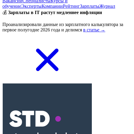
Вакансии
Специалисты
Курсы и
обучение
Эксперты
Компании
Рейтинг
Зарплаты
Журнал
💰
Зарплаты в IT растут медленнее инфляции
Проанализировали данные из зарплатного калькулятора за
первое полугодие 2026 года и делимся
в статье →