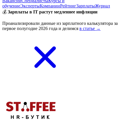
Вакансии
Специалисты
Курсы и
обучение
Эксперты
Компании
Рейтинг
Зарплаты
Журнал
💰
Зарплаты в IT растут медленнее инфляции
Проанализировали данные из зарплатного калькулятора за
первое полугодие 2026 года и делимся
в статье →