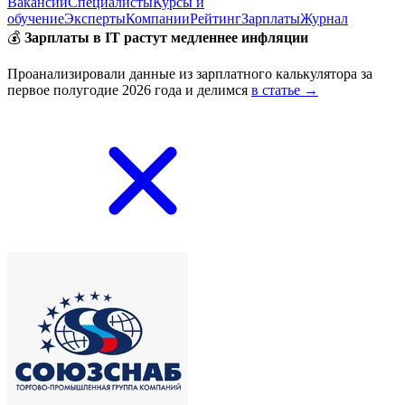
Вакансии
Специалисты
Курсы и
обучение
Эксперты
Компании
Рейтинг
Зарплаты
Журнал
💰
Зарплаты в IT растут медленнее инфляции
Проанализировали данные из зарплатного калькулятора за
первое полугодие 2026 года и делимся
в статье →