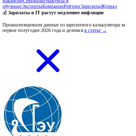
Вакансии
Специалисты
Курсы и
обучение
Эксперты
Компании
Рейтинг
Зарплаты
Журнал
💰
Зарплаты в IT растут медленнее инфляции
Проанализировали данные из зарплатного калькулятора за
первое полугодие 2026 года и делимся
в статье →