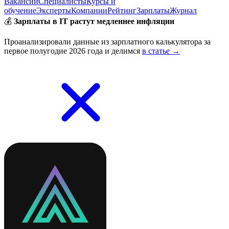
Вакансии
Специалисты
Курсы и
обучение
Эксперты
Компании
Рейтинг
Зарплаты
Журнал
💰
Зарплаты в IT растут медленнее инфляции
Проанализировали данные из зарплатного калькулятора за
первое полугодие 2026 года и делимся
в статье →