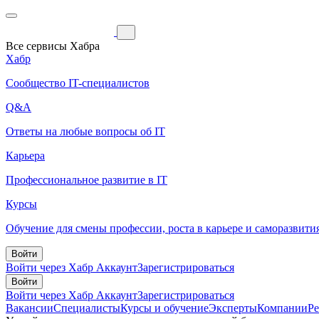
Все сервисы Хабра
Хабр
Сообщество IT-специалистов
Q&A
Ответы на любые вопросы об IT
Карьера
Профессиональное развитие в IT
Курсы
Обучение для смены профессии, роста в карьере и саморазвити
Войти
Войти через Хабр Аккаунт
Зарегистрироваться
Войти
Войти через Хабр Аккаунт
Зарегистрироваться
Вакансии
Специалисты
Курсы и обучение
Эксперты
Компании
Р