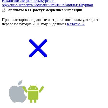
Вакансии
Специалисты
Курсы и
обучение
Эксперты
Компании
Рейтинг
Зарплаты
Журнал
💰
Зарплаты в IT растут медленнее инфляции
Проанализировали данные из зарплатного калькулятора за
первое полугодие 2026 года и делимся
в статье →