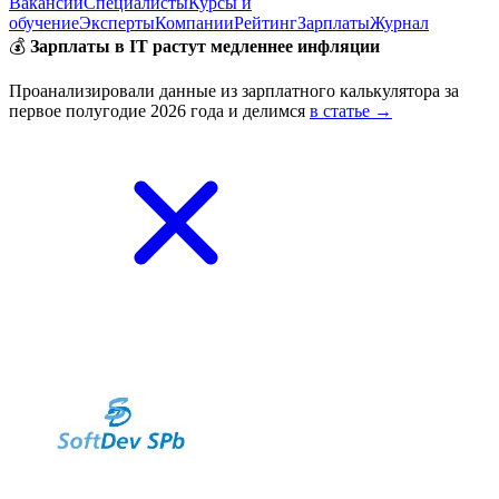
Вакансии
Специалисты
Курсы и
обучение
Эксперты
Компании
Рейтинг
Зарплаты
Журнал
💰
Зарплаты в IT растут медленнее инфляции
Проанализировали данные из зарплатного калькулятора за
первое полугодие 2026 года и делимся
в статье →