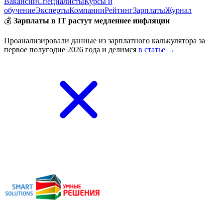
Вакансии
Специалисты
Курсы и
обучение
Эксперты
Компании
Рейтинг
Зарплаты
Журнал
💰
Зарплаты в IT растут медленнее инфляции
Проанализировали данные из зарплатного калькулятора за
первое полугодие 2026 года и делимся
в статье →