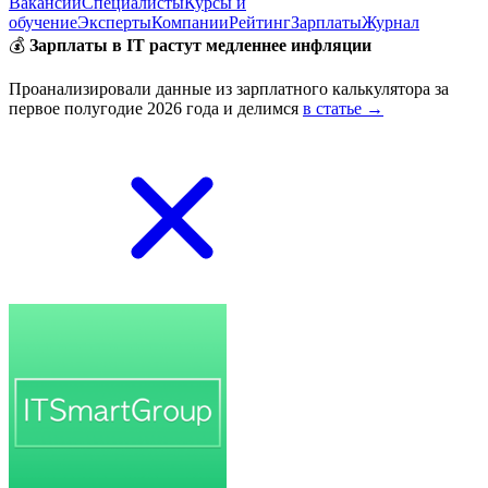
Вакансии
Специалисты
Курсы и
обучение
Эксперты
Компании
Рейтинг
Зарплаты
Журнал
💰
Зарплаты в IT растут медленнее инфляции
Проанализировали данные из зарплатного калькулятора за
первое полугодие 2026 года и делимся
в статье →