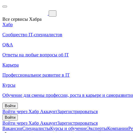
Все сервисы Хабра
Хабр
Сообщество IT-специалистов
Q&A
Ответы на любые вопросы об IT
Карьера
Профессиональное развитие в IT
Курсы
Обучение для смены профессии, роста в карьере и саморазвити
Войти
Войти через Хабр Аккаунт
Зарегистрироваться
Войти
Войти через Хабр Аккаунт
Зарегистрироваться
Вакансии
Специалисты
Курсы и обучение
Эксперты
Компании
Р