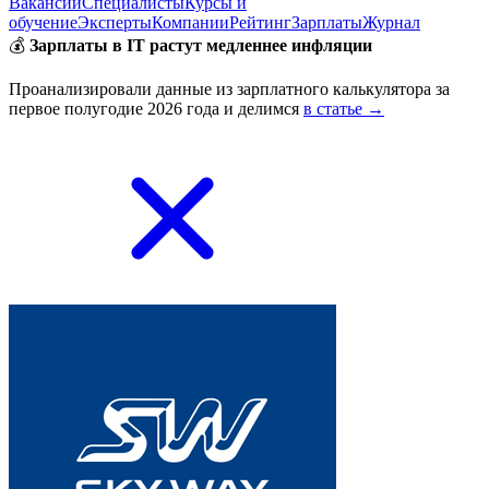
Вакансии
Специалисты
Курсы и
обучение
Эксперты
Компании
Рейтинг
Зарплаты
Журнал
💰
Зарплаты в IT растут медленнее инфляции
Проанализировали данные из зарплатного калькулятора за
первое полугодие 2026 года и делимся
в статье →