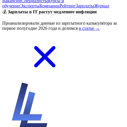
Вакансии
Специалисты
Курсы и
обучение
Эксперты
Компании
Рейтинг
Зарплаты
Журнал
💰
Зарплаты в IT растут медленнее инфляции
Проанализировали данные из зарплатного калькулятора за
первое полугодие 2026 года и делимся
в статье →