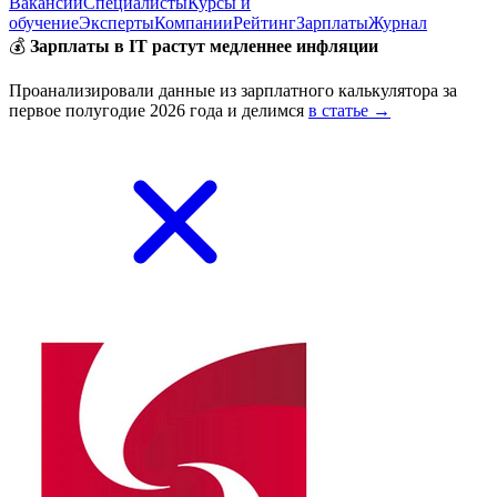
Вакансии
Специалисты
Курсы и
обучение
Эксперты
Компании
Рейтинг
Зарплаты
Журнал
💰
Зарплаты в IT растут медленнее инфляции
Проанализировали данные из зарплатного калькулятора за
первое полугодие 2026 года и делимся
в статье →