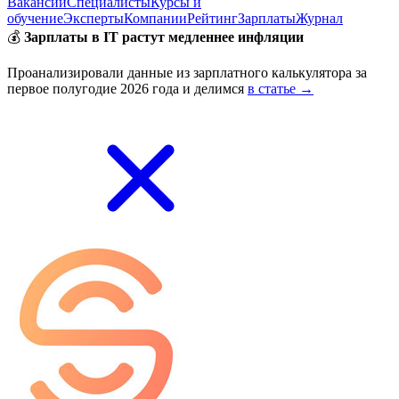
Вакансии
Специалисты
Курсы и
обучение
Эксперты
Компании
Рейтинг
Зарплаты
Журнал
💰
Зарплаты в IT растут медленнее инфляции
Проанализировали данные из зарплатного калькулятора за
первое полугодие 2026 года и делимся
в статье →