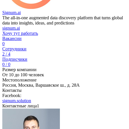
Signum.ai
The all-in-one augmented data discovery platform that turns global
data into insights, ideas, and predictions
signum.ai
Хочу тут работать
Вакансии
0
Сотрудники
2 / 4
Подписчики
0 / 0
Размер компании
От 10 до 100 человек
Местоположение
Россия, Москва, Варшавское ш., д. 28A
Контакты
Facebook:
signum.solution
Контактные лица
1