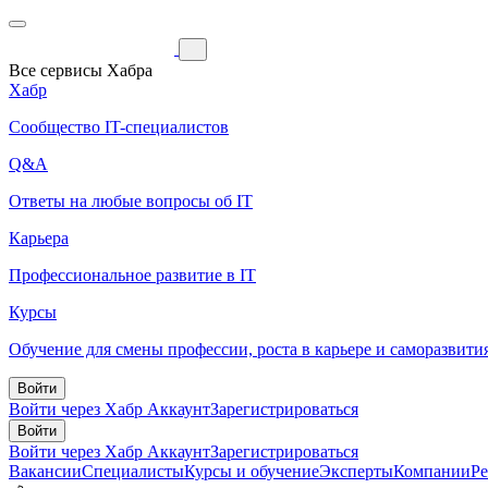
Все сервисы Хабра
Хабр
Сообщество IT-специалистов
Q&A
Ответы на любые вопросы об IT
Карьера
Профессиональное развитие в IT
Курсы
Обучение для смены профессии, роста в карьере и саморазвити
Войти
Войти через Хабр Аккаунт
Зарегистрироваться
Войти
Войти через Хабр Аккаунт
Зарегистрироваться
Вакансии
Специалисты
Курсы и обучение
Эксперты
Компании
Р