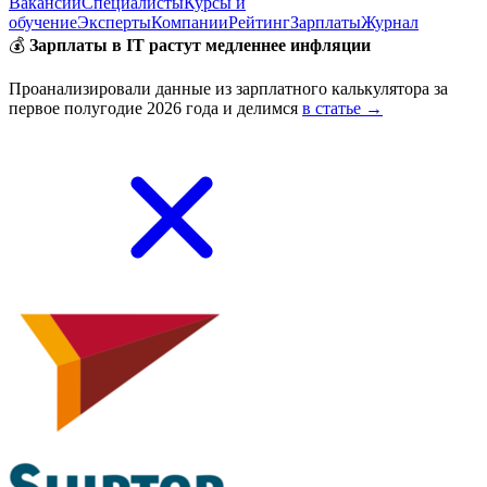
Вакансии
Специалисты
Курсы и
обучение
Эксперты
Компании
Рейтинг
Зарплаты
Журнал
💰
Зарплаты в IT растут медленнее инфляции
Проанализировали данные из зарплатного калькулятора за
первое полугодие 2026 года и делимся
в статье →