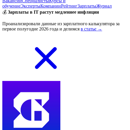
Вакансии
Специалисты
Курсы и
обучение
Эксперты
Компании
Рейтинг
Зарплаты
Журнал
💰
Зарплаты в IT растут медленнее инфляции
Проанализировали данные из зарплатного калькулятора за
первое полугодие 2026 года и делимся
в статье →