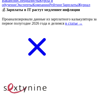
Вакансии
Специалисты
Курсы и
обучение
Эксперты
Компании
Рейтинг
Зарплаты
Журнал
💰
Зарплаты в IT растут медленнее инфляции
Проанализировали данные из зарплатного калькулятора за
первое полугодие 2026 года и делимся
в статье →