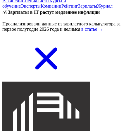
Вакансии
Специалисты
Курсы и
обучение
Эксперты
Компании
Рейтинг
Зарплаты
Журнал
💰
Зарплаты в IT растут медленнее инфляции
Проанализировали данные из зарплатного калькулятора за
первое полугодие 2026 года и делимся
в статье →