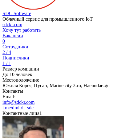
SDC Software
Облачный сервис для промышленного IoT
sdckr.com
Хочу тут работать
Вакансии
0
Сотрудники
2 / 4
Подписчики
1 / 1
Размер компании
До 10 человек
Местоположение
Южная Корея, Пусан, Marine city 2-ro, Haeundae-gu
Контакты
Email:
info@sdckr.com
t.me/dmitrii_sdc
Контактные лица
1