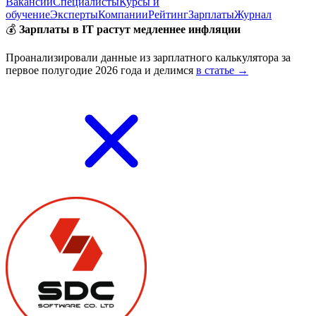
Вакансии
Специалисты
Курсы и
обучение
Эксперты
Компании
Рейтинг
Зарплаты
Журнал
💰
Зарплаты в IT растут медленнее инфляции
Проанализировали данные из зарплатного калькулятора за
первое полугодие 2026 года и делимся
в статье →