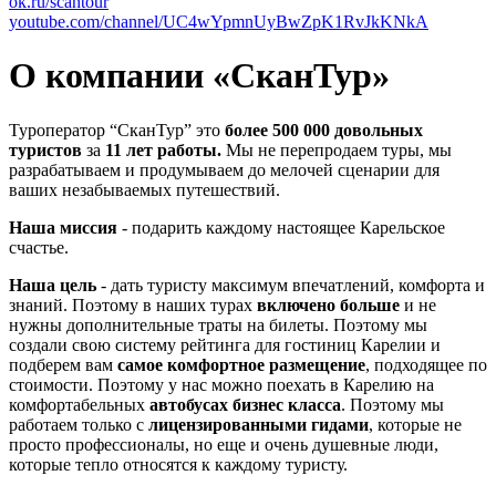
ok.ru/scantour
youtube.com/channel/UC4wYpmnUyBwZpK1RvJkKNkA
О компании «СканТур»
Туроператор “СканТур” это
более 500 000 довольных
туристов
за
11 лет
работы.
Мы не перепродаем туры, мы
разрабатываем и продумываем до мелочей сценарии для
ваших незабываемых путешествий.
Наша миссия
- подарить каждому настоящее Карельское
счастье.
Наша цель
- дать туристу максимум впечатлений, комфорта и
знаний. Поэтому в наших турах
включено больше
и не
нужны дополнительные траты на билеты. Поэтому мы
создали свою систему рейтинга для гостиниц Карелии и
подберем вам
самое комфортное размещение
, подходящее по
стоимости. Поэтому у нас можно поехать в Карелию на
комфортабельных
автобусах бизнес класса
. Поэтому мы
работаем только с
лицензированными гидами
, которые не
просто профессионалы, но еще и очень душевные люди,
которые тепло относятся к каждому туристу.