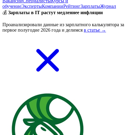
Вакансии
Специалисты
Курсы и
обучение
Эксперты
Компании
Рейтинг
Зарплаты
Журнал
💰
Зарплаты в IT растут медленнее инфляции
Проанализировали данные из зарплатного калькулятора за
первое полугодие 2026 года и делимся
в статье →