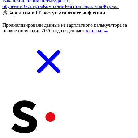
Вакансии
Специалисты
Курсы и
обучение
Эксперты
Компании
Рейтинг
Зарплаты
Журнал
💰
Зарплаты в IT растут медленнее инфляции
Проанализировали данные из зарплатного калькулятора за
первое полугодие 2026 года и делимся
в статье →