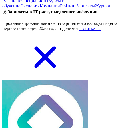
Вакансии
Специалисты
Курсы и
обучение
Эксперты
Компании
Рейтинг
Зарплаты
Журнал
💰
Зарплаты в IT растут медленнее инфляции
Проанализировали данные из зарплатного калькулятора за
первое полугодие 2026 года и делимся
в статье →