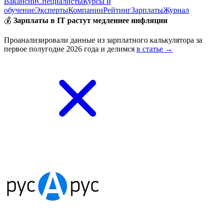
Вакансии
Специалисты
Курсы и
обучение
Эксперты
Компании
Рейтинг
Зарплаты
Журнал
💰
Зарплаты в IT растут медленнее инфляции
Проанализировали данные из зарплатного калькулятора за
первое полугодие 2026 года и делимся
в статье →