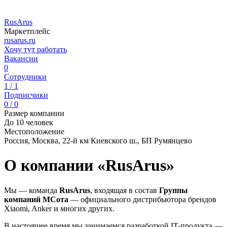
RusArus
Маркетплейс
rusarus.ru
Хочу тут работать
Вакансии
0
Сотрудники
1 / 1
Подписчики
0 / 0
Размер компании
До 10 человек
Местоположение
Россия, Москва, 22-й км Киевского ш., БП Румянцево
О компании «RusArus»
Мы — команда
RusArus
, входящая в состав
Группы
компаний МСота
— официального дистрибьютора брендов
Xiaomi, Anker и многих других.
В настоящее время мы занимаемся разработкой IT-продукта —