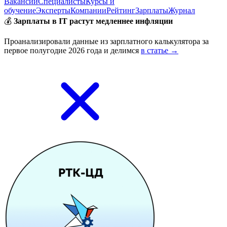
Вакансии
Специалисты
Курсы и
обучение
Эксперты
Компании
Рейтинг
Зарплаты
Журнал
💰
Зарплаты в IT растут медленнее инфляции
Проанализировали данные из зарплатного калькулятора за
первое полугодие 2026 года и делимся
в статье →