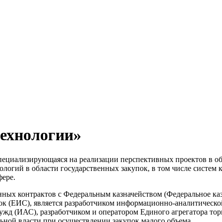
ехнологии»
пециализирующаяся на реализации перспективных проектов в о
огий в области государственных закупок, в том числе систем 
фере.
енных контрактов с Федеральным казначейством (Федеральное к
к (ЕИС), является разработчиком информационно-аналитической
нужд (ИАС), разработчиком и оператором Единого агрегатора т
льной власти при осуществлении закупок малого объема.