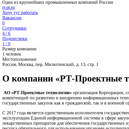
Одна из крупнейших промышленных компаний России
rt-pt.ru
Хочу тут работать
Вакансии
0
Сотрудники
4 / 6
Подписчики
1 / 0
Размер компании
1 человек
Местоположение
Россия, Москва, пер. Милютинский, д. 13, стр. 1
О компании «РТ-Проектные т
АО «РТ-Проектные технологии»
организация Корпорации, с
компетенций по развитию и внедрению информационных технол
государственных закупок как в гражданской, так и в военной с
С 2017 года является единственным исполнителем государств
эксплуатации Единой информационной системы в сфере закупо
лекарственных препаратов для обеспечения государственных 
ресурса обязательного для использования органами исполните