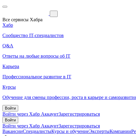
Все сервисы Хабра
Хабр
Сообщество IT-специалистов
Q&A
Ответы на любые вопросы об IT
Карьера
Профессиональное развитие в IT
Курсы
Обучение для смены профессии, роста в карьере и саморазвити
Войти
Войти через Хабр Аккаунт
Зарегистрироваться
Войти
Войти через Хабр Аккаунт
Зарегистрироваться
Вакансии
Специалисты
Курсы и обучение
Эксперты
Компании
Р