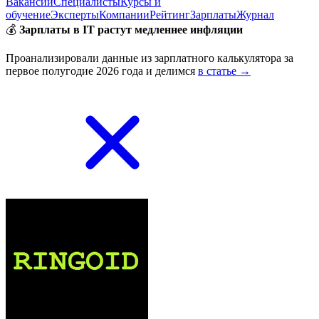
Вакансии
Специалисты
Курсы и
обучение
Эксперты
Компании
Рейтинг
Зарплаты
Журнал
💰
Зарплаты в IT растут медленнее инфляции
Проанализировали данные из зарплатного калькулятора за
первое полугодие 2026 года и делимся
в статье →