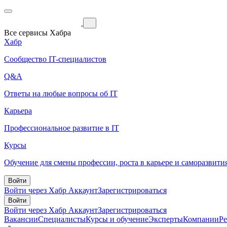
Все сервисы Хабра
Хабр
Сообщество IT-специалистов
Q&A
Ответы на любые вопросы об IT
Карьера
Профессиональное развитие в IT
Курсы
Обучение для смены профессии, роста в карьере и саморазвити
Войти
Войти через Хабр Аккаунт
Зарегистрироваться
Войти
Войти через Хабр Аккаунт
Зарегистрироваться
Вакансии
Специалисты
Курсы и обучение
Эксперты
Компании
Р