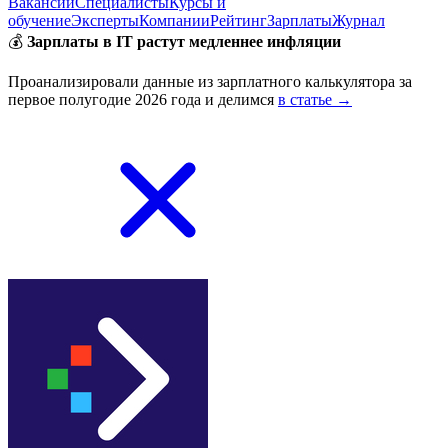
Вакансии
Специалисты
Курсы и
обучение
Эксперты
Компании
Рейтинг
Зарплаты
Журнал
💰
Зарплаты в IT растут медленнее инфляции
Проанализировали данные из зарплатного калькулятора за
первое полугодие 2026 года и делимся
в статье →