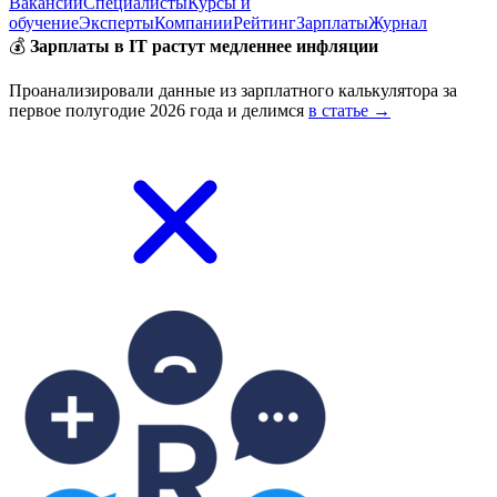
Вакансии
Специалисты
Курсы и
обучение
Эксперты
Компании
Рейтинг
Зарплаты
Журнал
💰
Зарплаты в IT растут медленнее инфляции
Проанализировали данные из зарплатного калькулятора за
первое полугодие 2026 года и делимся
в статье →