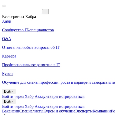
Все сервисы Хабра
Хабр
Сообщество IT-специалистов
Q&A
Ответы на любые вопросы об IT
Карьера
Профессиональное развитие в IT
Курсы
Обучение для смены профессии, роста в карьере и саморазвити
Войти
Войти через Хабр Аккаунт
Зарегистрироваться
Войти
Войти через Хабр Аккаунт
Зарегистрироваться
Вакансии
Специалисты
Курсы и обучение
Эксперты
Компании
Р