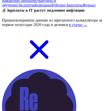
Вакансии
Специалисты
Курсы и
обучение
Эксперты
Компании
Рейтинг
Зарплаты
Журнал
💰
Зарплаты в IT растут медленнее инфляции
Проанализировали данные из зарплатного калькулятора за
первое полугодие 2026 года и делимся
в статье →