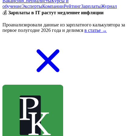
Вакансии
Специалисты
Курсы и
обучение
Эксперты
Компании
Рейтинг
Зарплаты
Журнал
💰
Зарплаты в IT растут медленнее инфляции
Проанализировали данные из зарплатного калькулятора за
первое полугодие 2026 года и делимся
в статье →