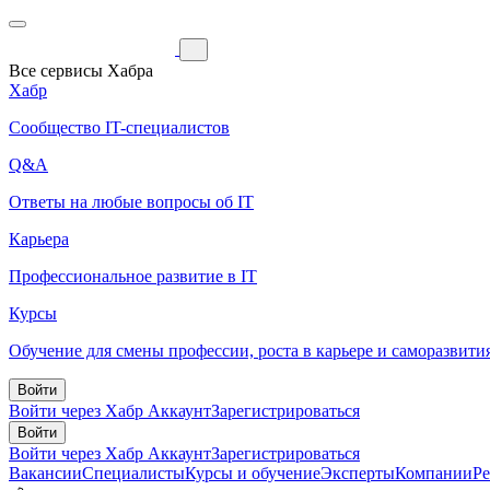
Все сервисы Хабра
Хабр
Сообщество IT-специалистов
Q&A
Ответы на любые вопросы об IT
Карьера
Профессиональное развитие в IT
Курсы
Обучение для смены профессии, роста в карьере и саморазвити
Войти
Войти через Хабр Аккаунт
Зарегистрироваться
Войти
Войти через Хабр Аккаунт
Зарегистрироваться
Вакансии
Специалисты
Курсы и обучение
Эксперты
Компании
Р