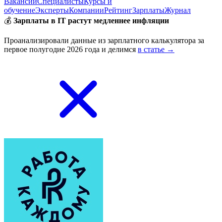
Вакансии
Специалисты
Курсы и
обучение
Эксперты
Компании
Рейтинг
Зарплаты
Журнал
💰
Зарплаты в IT растут медленнее инфляции
Проанализировали данные из зарплатного калькулятора за
первое полугодие 2026 года и делимся
в статье →